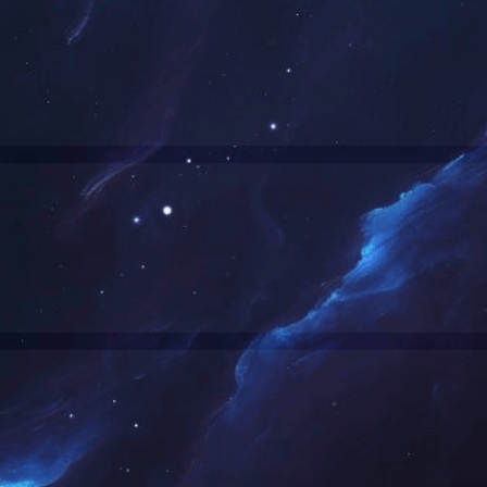
转塘街道龙乌茶镇30号蓝城房产建设集团管理有限公司
9977888
4