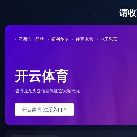
首 页
走进蓝城
新闻
客户留言
客户留言