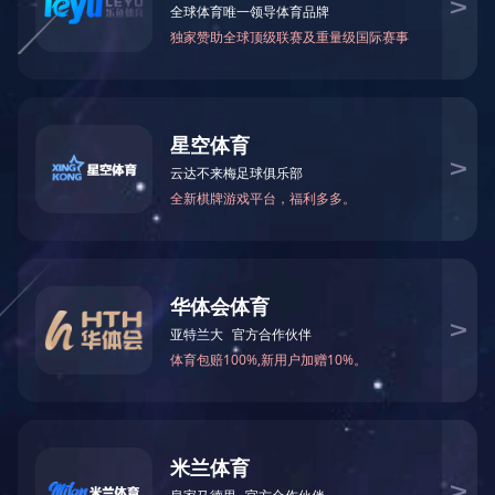
蓝城小镇时代揭开序幕
“加快新型城镇化建设，加快美丽乡村建设”，党的十八大明确提出了“新型城镇化
蓝城小镇的历史，最早可以追溯到2003年杭州桃花源等大盘的建设，之后2006
正式明确“小镇之蓝”战略性产品；到2015年杭州桃李春风的火爆市场、2016
如今，蓝城正规划一张张新的战略蓝图。屋舍俨然，良田美池，怡然自乐……“宜